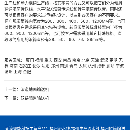
生产线和动力滚筒生产线，按其布置的方式又可以把它们分为倾斜
输送滚筒传送线、水平输送滚筒传送线和转弯滚筒传送带。同时还
可以根椐客户的要求进行特殊设计，以达到各类客户的不同要求。
标准规滚筒线内宽度为200、300、400、500、1200MM等。也可
以根据客户需求采用其它特殊规格。转弯滚筒线标准转弯内半径为
600、900、1200mm等，也可按客户需求采用其它特殊规格。直
段滚筒所用的滚筒直径有38、50、 60、76、89mm等。
服务区域：
厦门
福州
重庆
西安
南昌
南京
北京
天津
武汉
芜湖
无
锡
济南
石家庄
长沙
沈阳
郑州
南通
青岛
太原
杭州
成都
廊坊
宁波
温州
上海
合肥
上一篇：
滚道地面输送机
下一篇：
双链辊道输送机
竞流智能科技主营产品：福州流水线,福州生产流水线,福州辊筒输送