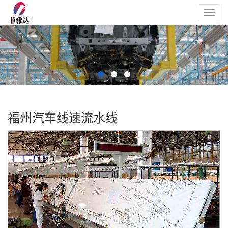
Toggl
navig
福州汽车线速流水线