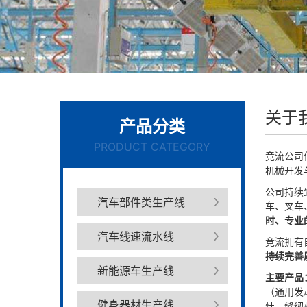
关于
产品分类
PRODUCT CATEGORY
竞流公司
机械开发
公司持续
汽车部件类生产线
车、叉车
时、专业
汽车线速流水线
竞流拥有
持续完善
新能源车生产线
主要产品
（通用发
健身器材生产线
灶、缝纫