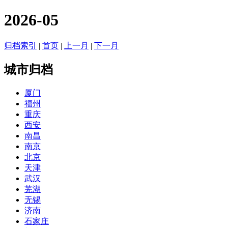
2026-05
归档索引
|
首页
|
上一月
|
下一月
城市归档
厦门
福州
重庆
西安
南昌
南京
北京
天津
武汉
芜湖
无锡
济南
石家庄