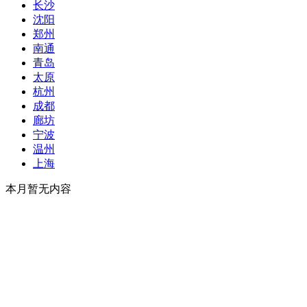
长沙
沈阳
郑州
南通
青岛
太原
杭州
成都
廊坊
宁波
温州
上海
本月暂无内容